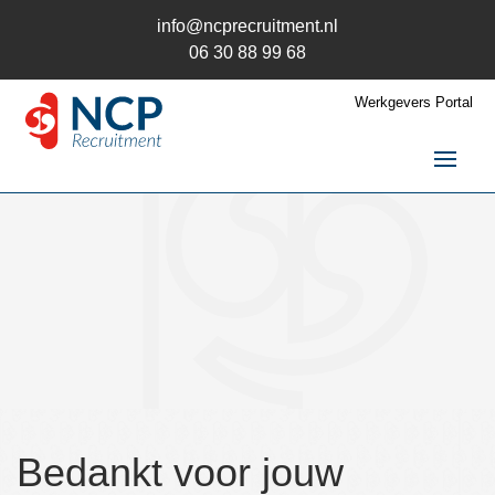
info@ncprecruitment.nl
06 30 88 99 68
Werkgevers Portal
Home
Vacatures
Recruitment
Recruitment
Recruitment uitbesteden
Recruitment Wervingsmix
Recruitment en AVG
Trainingen
Bedankt voor jouw
Kandidaten