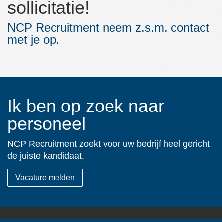
sollicitatie!
Over NCP Recruitment:
NCP Recruitment neem z.s.m. contact
Over NCP Recruitment:
met je op.
Contact
Ik ben op zoek naar
personeel
NCP Recruitment zoekt voor uw bedrijf heel gericht
de juiste kandidaat.
Vacature melden
Burgemeester Roelenweg 33