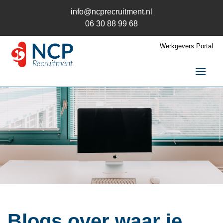
info@ncprecruitment.nl
06 30 88 99 68
Werkgevers Portal
Home
Vacatures
Recruitment
Recruitment
Recruitment uitbesteden
Recruitment Wervingsmix
Recruitment en AVG
Trainingen
Blogs over waar je
Kandidaten