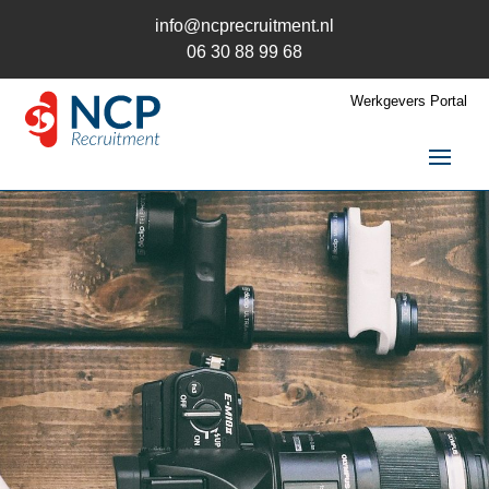
info@ncprecruitment.nl
06 30 88 99 68
Werkgevers Portal
Home
Vacatures
Recruitment
Recruitment
Recruitment uitbesteden
Recruitment Wervingsmix
Recruitment en AVG
Trainingen
Kandidaten