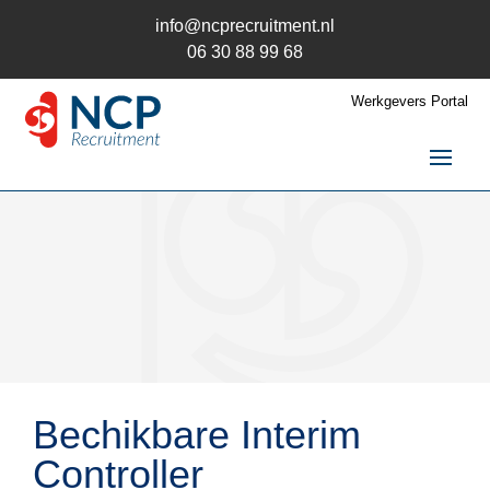
info@ncprecruitment.nl
06 30 88 99 68
Werkgevers Portal
Home
Vacatures
Recruitment
Recruitment
Recruitment uitbesteden
Recruitment Wervingsmix
Recruitment en AVG
Bechikbare Interim
Trainingen
Controller
Kandidaten