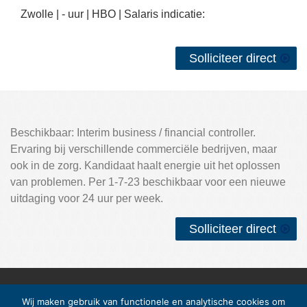
Zwolle |
- uur |
HBO
| Salaris indicatie:
Over NCP Recruitment:
Over NCP Recruitment:
Solliciteer direct
Contact
Beschikbaar: Interim business / financial controller.
Ervaring bij verschillende commerciële bedrijven, maar
ook in de zorg. Kandidaat haalt energie uit het oplossen
van problemen. Per 1-7-23 beschikbaar voor een nieuwe
uitdaging voor 24 uur per week.
Solliciteer direct
Burgemeester Roelenweg 33
Wij maken gebruik van functionele en analytische cookies om
8031ES
Zwolle