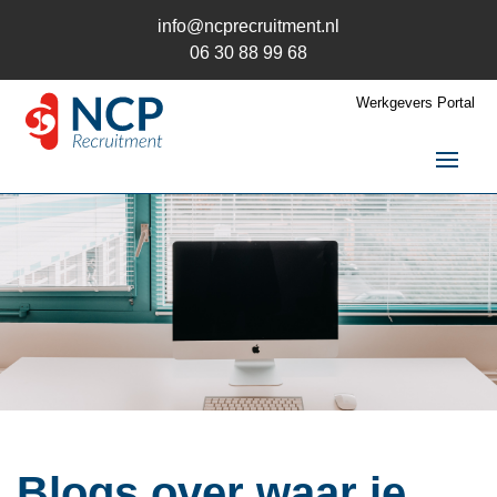
info@ncprecruitment.nl
06 30 88 99 68
Werkgevers Portal
Home
Vacatures
Recruitment
Recruitment
Recruitment uitbesteden
Recruitment Wervingsmix
Recruitment en AVG
Trainingen
Blogs over waar je
Kandidaten