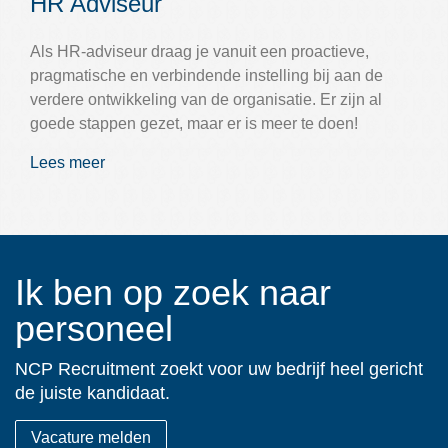
HR Adviseur
Als HR-adviseur draag je vanuit een proactieve,
pragmatische en verbindende instelling bij aan de
verdere ontwikkeling van de organisatie. Er zijn al
goede stappen gezet, maar er is meer te doen!
Lees meer
Ik ben op zoek naar
personeel
NCP Recruitment zoekt voor uw bedrijf heel gericht
de juiste kandidaat.
Vacature melden