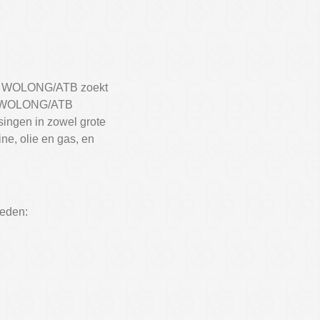
ten? WOLONG/ATB zoekt
nd. WOLONG/ATB
singen in zowel grote
ne, olie en gas, en
eden: