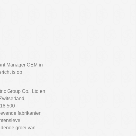
ount Manager OEM in
richt is op
ic Group Co., Ltd en
Zwitserland,
 18.500
gevende fabrikanten
intensieve
udende groei van