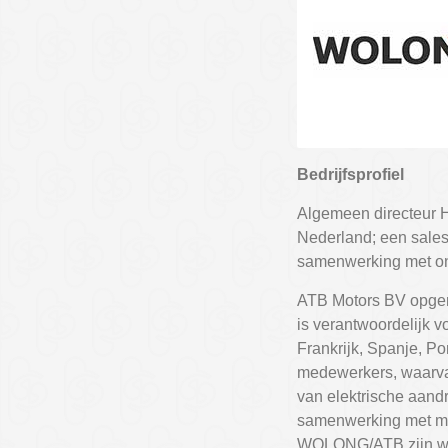
Bedrijfsprofiel
Algemeen directeur 
Nederland; een sales 
samenwerking met on
ATB Motors BV opger
is verantwoordelijk v
Frankrijk, Spanje, P
medewerkers, waarvan
van elektrische aand
samenwerking met mee
WOLONG/ATB zijn wij