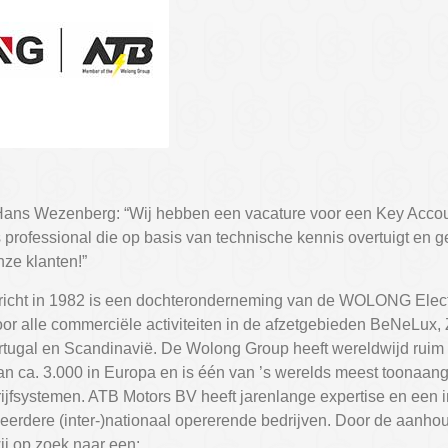
Hans Wezenberg: “Wij hebben een vacature voor een Key Acc
professional die op basis van technische kennis overtuigt en ge
ze klanten!”
icht in 1982 is een dochteronderneming van de WOLONG Electr
oor alle commerciële activiteiten in de afzetgebieden BeNeLux, 
ortugal en Scandinavië. De Wolong Group heeft wereldwijd ruim
 ca. 3.000 in Europa en is één van ’s werelds meest toonaan
rijfsystemen. ATB Motors BV heeft jarenlange expertise en een 
rdere (inter-)nationaal opererende bedrijven. Door de aanho
 op zoek naar een: