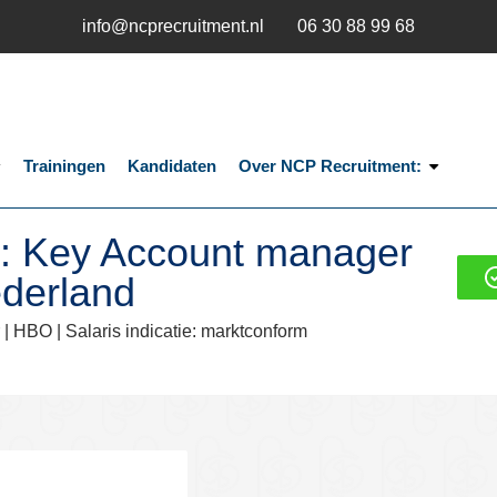
info@ncprecruitment.nl
06 30 88 99 68
Trainingen
Kandidaten
Over NCP Recruitment:
d: Key Account manager
derland
 |
HBO
| Salaris indicatie: marktconform