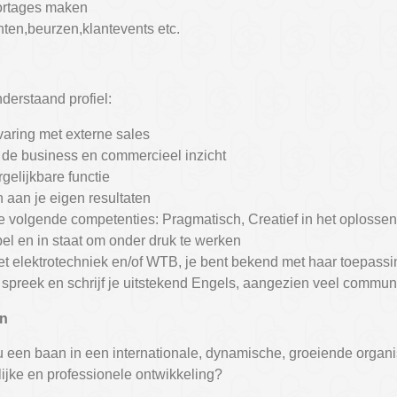
ortages maken
ten,beurzen,klantevents etc.
onderstaand profiel:
varing met externe sales
de business en commercieel inzicht
gelijkbare functie
 aan je eigen resultaten
de volgende competenties: Pragmatisch, Creatief in het oplosse
el en in staat om onder druk te werken
 met elektrotechniek en/of WTB, je bent bekend met haar toepass
preek en schrijf je uitstekend Engels, aangezien veel communic
en
 een baan in een internationale, dynamische, groeiende organi
ijke en professionele ontwikkeling?