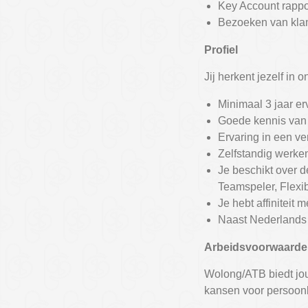
Key Account rapp
Bezoeken van klan
Profiel
Jij herkent jezelf in 
Minimaal 3 jaar er
Goede kennis van 
Ervaring in een ver
Zelfstandig werken
Je beschikt over 
Teamspeler, Flexib
Je hebt affiniteit
Naast Nederlands s
Arbeidsvoorwaard
Wolong/ATB biedt jou
kansen voor persoonl