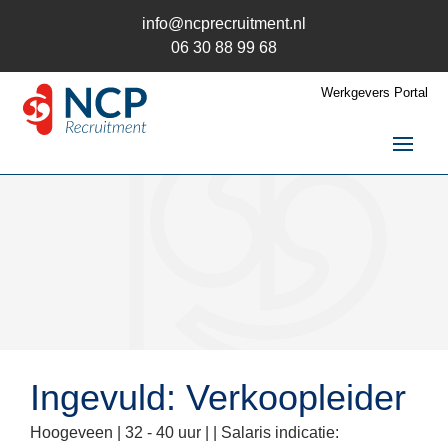
info@ncprecruitment.nl
06 30 88 99 68
Werkgevers Portal
Home
Vacatures
Recruitment
Recruitment
Recruitment uitbesteden
Recruitment Wervingsmix
Recruitment en AVG
Ingevuld: Verkoopleider
Trainingen
Hoogeveen |
32 - 40 uur |
| Salaris indicatie:
Kandidaten